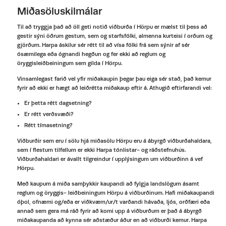
Miðasöluskilmálar
Til að tryggja það að öll geti notið viðburða í Hörpu er mælst til þess að
gestir sýni öðrum gestum, sem og starfsfólki, almenna kurteisi í orðum og
gjörðum. Harpa áskilur sér rétt til að vísa fólki frá sem sýnir af sér
ósæmilega eða ógnandi hegðun og fer ekki að reglum og
öryggisleiðbeiningum sem gilda í Hörpu.
Vinsamlegast farið vel yfir miðakaupin þegar þau eiga sér stað, það kemur
fyrir að ekki er hægt að leiðrétta miðakaup eftir á. Athugið eftirfarandi vel:
Er þetta rétt dagsetning?
Er rétt verðsvæði?
Rétt tímasetning?
Viðburðir sem eru í sölu hjá miðasölu Hörpu eru á ábyrgð viðburðahaldara,
sem í flestum tilfellum er ekki Harpa tónlistar- og ráðstefnuhús.
Viðburðahaldari er ávallt tilgreindur í upplýsingum um viðburðinn á vef
Hörpu.
Með kaupum á miða samþykkir kaupandi að fylgja landslögum ásamt
reglum og öryggis- leiðbeiningum Hörpu á viðburðinum. Hafi miðakaupandi
óþol, ofnæmi og/eða er viðkvæm/ur/t varðandi hávaða, ljós, orðfæri eða
annað sem gera má ráð fyrir að komi upp á viðburðum er það á ábyrgð
miðakaupanda að kynna sér aðstæður áður en að viðburði kemur. Harpa