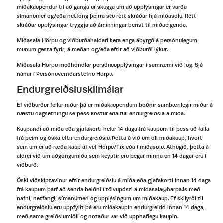
miðakaupendur til að ganga úr skugga um að upplýsingar er varða
símanúmer og/eða netföng þeirra séu rétt skráðar hjá miðasölu. Rétt
skráðar upplýsingar tryggja að áminningar berist til miðaeigenda.
Miðasala Hörpu og viðburðahaldari bera enga ábyrgð á persónulegum
munum gesta fyrir, á meðan og/eða eftir að viðburði lýkur.
Miðasala Hörpu meðhöndlar persónuupplýsingar í samræmi við lög. Sjá
nánar í Persónuverndarstefnu Hörpu.
Endurgreiðsluskilmálar
Ef viðburður fellur niður þá er miðakaupendum boðnir sambærilegir miðar á
næstu dagsetningu sé þess kostur eða full endurgreiðsla á miða.
Kaupandi að miða eða gjafakorti hefur 14 daga frá kaupum til þess að falla
frá þeim og óska eftir endurgreiðslu. Þetta á við um öll miðakaup, hvort
sem um er að ræða kaup af vef Hörpu/Tix eða í miðasölu. Athugið, þetta á
aldrei við um aðgöngumiða sem keyptir eru þegar minna en 14 dagar eru í
viðburð.
Óski viðskiptavinur eftir endurgreiðslu á miða eða gjafakorti innan 14 daga
frá kaupum þarf að senda beiðni í tölvupósti á midasala@harpa.is með
nafni, netfangi, símanúmeri og upplýsingum um miðakaup. Ef skilyrði til
endurgreiðslu eru uppfyllt þá eru miðakaupin endurgreidd innan 14 daga,
með sama greiðslumiðli og notaður var við upphaflegu kaupin.