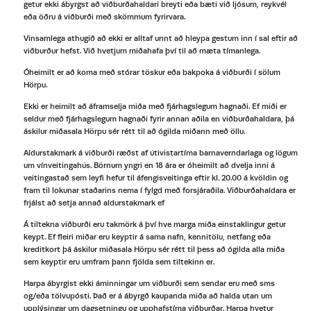
getur ekki ábyrgst að viðburðahaldari breyti eða bæti við ljósum, reykvél
eða öðru á viðburði með skömmum fyrirvara.
Vinsamlega athugið að ekki er alltaf unnt að hleypa gestum inn í sal eftir að
viðburður hefst. Við hvetjum miðahafa því til að mæta tímanlega.
Óheimilt er að koma með stórar töskur eða bakpoka á viðburði í sölum
Hörpu.
Ekki er heimilt að áframselja miða með fjárhagslegum hagnaði. Ef miði er
seldur með fjárhagslegum hagnaði fyrir annan aðila en viðburðahaldara, þá
áskilur miðasala Hörpu sér rétt til að ógilda miðann með öllu.
Aldurstakmark á viðburði ræðst af útivistartíma barnaverndarlaga og lögum
um vínveitingahús. Börnum yngri en 18 ára er óheimilt að dvelja inni á
veitingastað sem leyfi hefur til áfengisveitinga eftir kl. 20.00 á kvöldin og
fram til lokunar staðarins nema í fylgd með forsjáraðila. Viðburðahaldara er
frjálst að setja annað aldurstakmark ef
Á tiltekna viðburði eru takmörk á því hve marga miða einstaklingur getur
keypt. Ef fleiri miðar eru keyptir á sama nafn, kennitölu, netfang eða
kreditkort þá áskilur miðasala Hörpu sér rétt til þess að ógilda alla miða
sem keyptir eru umfram þann fjölda sem tiltekinn er.
Harpa ábyrgist ekki áminningar um viðburði sem sendar eru með sms
og/eða tölvupósti. Það er á ábyrgð kaupanda miða að halda utan um
upplýsingar um dagsetningu og upphafstíma viðburðar. Harpa hvetur