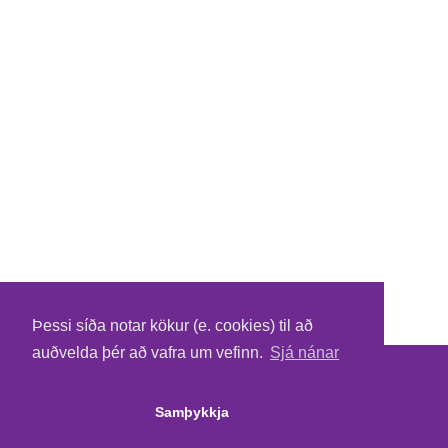
Þessi síða notar kökur (e. cookies) til að
auðvelda þér að vafra um vefinn.
Sjá nánar
©
2026 Tix Miðasala ehf - Powered
Skilmálar
by
Tixly
Persónuvernd
Samþykkja