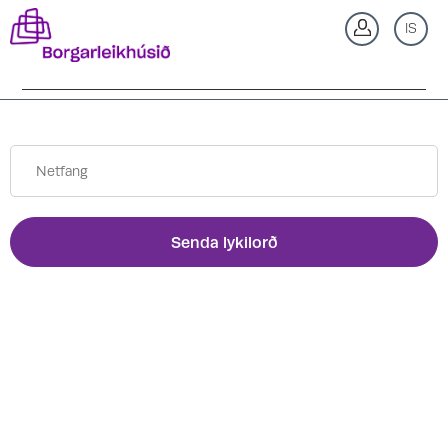
Til baka
IS
Senda lykilorð